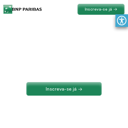
Inscreva-se já →
G
r
a
d
u
a
t
e
B
N
P
P
a
r
i
b
a
s
2
0
2
6
INVESTINDO
EM
PARCERIAS
E
CARREIRAS
DE
SUCESSO
Inscreva-se já →
Inscrições abertas até 30/11/2025