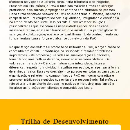
oferecem serviços de auditoria, consultoria tributária e de negócios. 
Presente em 149 países, a PwC é uma das maiores firmas de serviços 
profissionais do mundo, empregando centenas de milhares de pessoas. 
Cada firma dentro do network da PwC atua de forma autônoma, mas todas 
compartilham um compromisso com a qualidade, integridade e excelência 
no atendimento ao cliente. Isso permite à PwC oferecer soluções 
personalizadas que atendam às necessidades específicas de cada 
mercado e região, ao mesmo tempo em que mantém um padrão global de 
serviços. A colaboração global e o compartilhamento de conhecimento são 
fundamentais para a força e o alcance do network da PwC.
No que tange aos valores e propósito do network da PwC, a organização se 
concentra em construir confiança na sociedade e resolver problemas 
importantes. Este propósito guia todas as suas operações e decisões, 
fomentando uma cultura de ética, inovação e responsabilidade. Os 
valores centrais da PwC incluem atuar com integridade, fazer a 
diferença, respeitar o indivíduo, trabalhar em equipe, e repensar a forma 
de entregar valor. Esses valores são incorporados em todas as camadas da 
organização e refletem no compromisso da PwC em liderar com ética e 
promover práticas de negócios sustentáveis e responsáveis. Tal enfoque 
não só cria um ambiente de trabalho positivo e inclusivo, mas também 
fortalece as relações com clientes e comunidades locais.
Trilha de Desenvolvimento