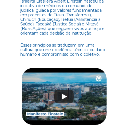
Israelita Brasileira Albert Einstein nasceu da 
iniciativa de médicos da comunidade 
judaica, guiada por valores fundamentada 
em preceitos de Tikun (Transformar), 
Chinuch (Educação), Refuá (Assistência à 
Saúde), Tsedaká (Justiça Social) e Mitzvá 
(Boas Ações), que seguem vivos até hoje e 
orientam cada decisão da instituição.  
Esses princípios se traduzem em uma 
cultura que une excelência técnica, cuidado 
humano e compromisso com o coletivo. 