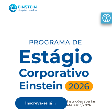
A Empresa
O Programa
Pré-requisitos
Benefícios
Etapas
Inscreva-se
Inscrições abertas 
Inscreva-se já →
até 16/03/2026