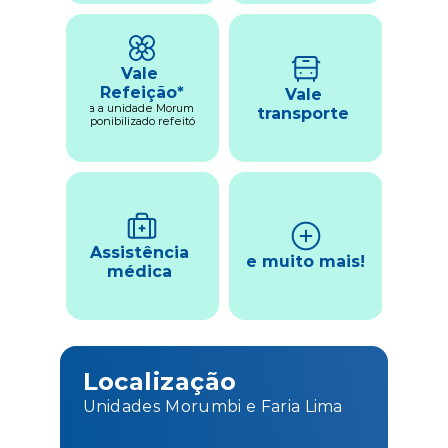
Vale 
Refeição*
Vale 
*para a unidade Morumbi é 
transporte 
disponibilizado refeitório.
Assistência 
e muito mais!
médica 
Localização
Unidades Morumbi e Faria Lima 