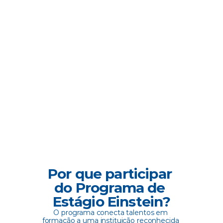
Vivência no dia a dia da área e em 
Aprendizado relacional
projetos aplicados, com desafios 
de rodas de conversa e
reais, feedbacks constantes e 
com outros estagiários, 
avaliações de desempenho, 
gestores e RH, fortalec
estimulando autonomia e 
networking, pertencim
entregas de impacto. 
colaboração. 
Por que participar 
do Programa de 
Estágio Einstein?
O programa conecta talentos em 
formação a uma instituição reconhecida 