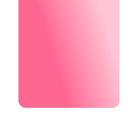
Trilhas de fo
Desenvolvimento 
capacitação
acelerado
Programas estrut
Ambiente de alta performance, 
desenvolvimento 
com desafios reais e aprendizado 
comportamental,
constante desde o primeiro dia. 
para quem quer ev