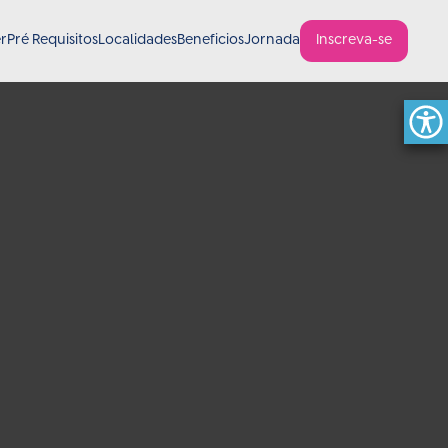
er
Pré Requisitos
Localidades
Beneficios
Jornada
Inscreva-se