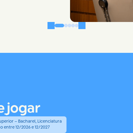
e
jogar
perior – Bacharel, Licenciatura 
o entre 12/2026 e 12/2027