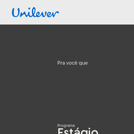
Pra você que
ENTREG
TU
DO!
Programa
Estágio