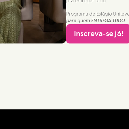
pra entregar tudo.
Programa de Estágio Unileve
para quem ENTREGA TUDO.
Inscreva-se já!