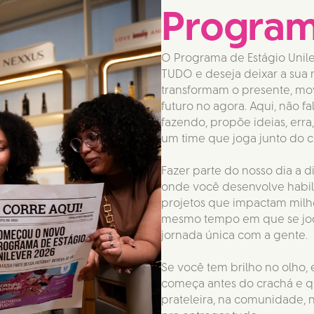
Program
O Programa de Estágio Unil
TUDO e deseja deixar a sua 
transformam o presente, mo
futuro no agora. Aqui, não 
fazendo, propõe ideias, erra
um time que joga junto do 
Fazer parte do nosso dia a d
onde você desenvolve habil
projetos que impactam milhõ
mesmo tempo em que se joga
jornada única com a gente. 
Se você tem brilho no olho,
começa antes do crachá e qu
prateleira, na comunidade, no