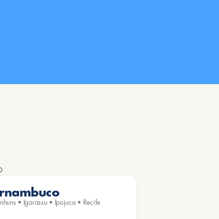
o
rnambuco
huns • Igarassu • Ipojuca • Recife