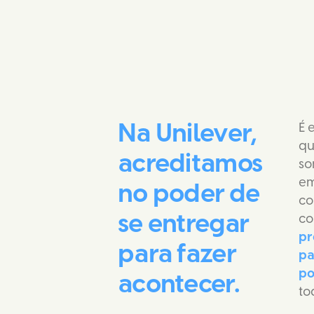
Na Unilever, 
É 
qu
acreditamos 
so
em
no poder de 
co
se entregar 
co
pr
para fazer 
pa
po
acontecer.
to