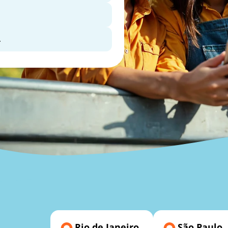
.
des
e
Rio de Janeiro
São Paulo