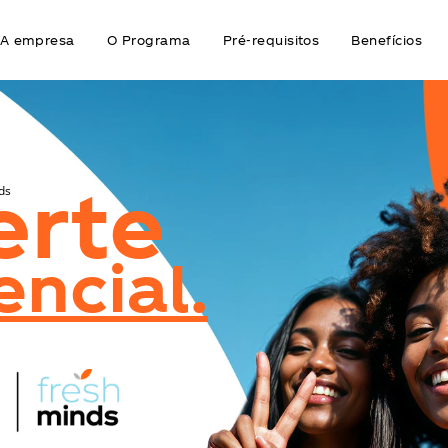
A empresa
O Programa
Pré-requisitos
Benefícios
erte
ds
encial.