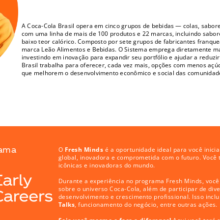
A Coca-Cola Brasil opera em cinco grupos de bebidas — colas, sabore
com uma linha de mais de 100 produtos e 22 marcas, incluindo sabor
baixo teor calórico. Composto por sete grupos de fabricantes franquea
marca Leão Alimentos e Bebidas. O Sistema emprega diretamente mais
investindo em inovação para expandir seu portfólio e ajudar a reduzi
Brasil trabalha para oferecer, cada vez mais, opções com menos açúcar
que melhorem o desenvolvimento econômico e social das comunidad
rama
O
 Fresh Minds
 é a oportunidade ideal para você inic
global, inovadora e comprometida com o futuro. Você 
icônicas e inovadoras do mundo.
Durante a experiência no programa Fresh Minds, você 
sobre o universo Coca-Cola, além de participar de dive
desenvolvimento e crescimento profissional. Isso incl
Talks
, funcionamento do negócio, entre outras ações.