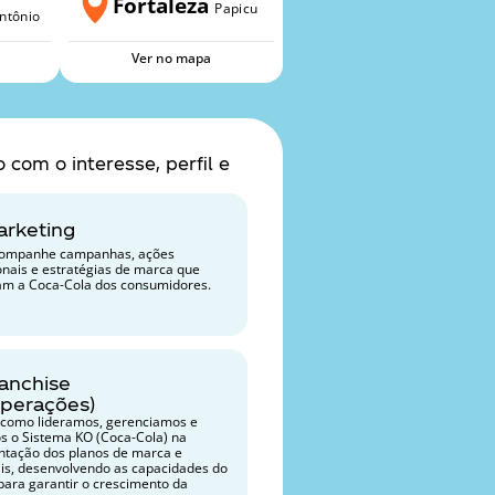
Fortaleza
Papicu
ntônio
Ver no mapa
om o interesse, perfil e 
arketing
companhe campanhas, ações 
nais e estratégias de marca que 
m a Coca-Cola dos consumidores.
anchise 
Operações)
como lideramos, gerenciamos e 
s o Sistema KO (Coca-Cola) na 
tação dos planos de marca e 
is, desenvolvendo as capacidades do 
para garantir o crescimento da 