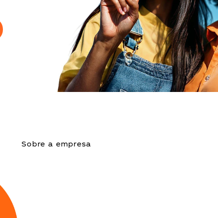
Sobre a empresa
Abra
sua
mente
para
ess
parte
do
Programa
de
Es
Fresh
Minds
repleto
de
o