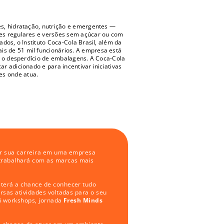
s, hidratação, nutrição e emergentes — 
es regulares e versões sem açúcar ou com 
dos, o Instituto Coca-Cola Brasil, além da 
 de 51 mil funcionários. A empresa está 
r o desperdício de embalagens. A Coca-Cola 
 adicionado e para incentivar iniciativas 
es onde atua.
iar sua carreira em uma empresa 
trabalhará com as marcas mais 
terá a chance de conhecer tudo 
rsas atividades voltadas para o seu 
ui workshops, jornada
 Fresh Minds 