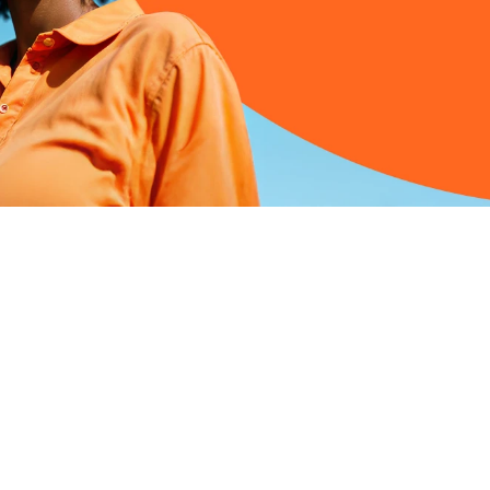
a
ideia
-
faça
tágio
Coca-Cola
portunidades.