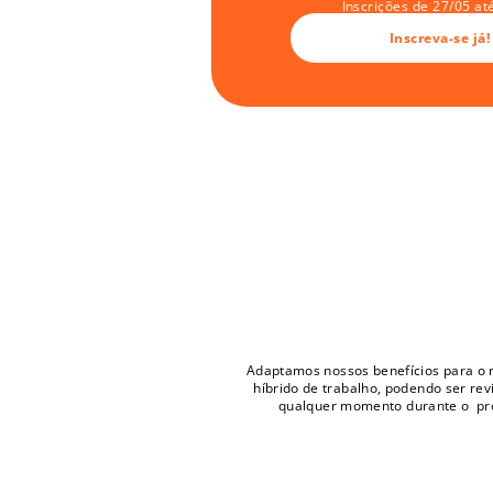
Inscrições de 27/05 at
Inscreva-se já!
Noss
benefíci
Adaptamos nossos benefícios para o 
híbrido de trabalho, podendo ser revi
qualquer momento durante o  p