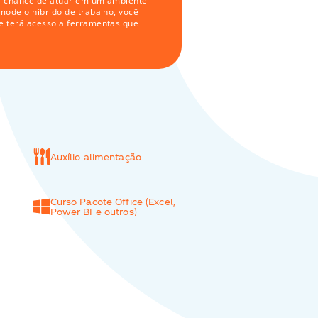
 a chance de atuar em um ambiente 
odelo híbrido de trabalho, você 
 terá acesso a ferramentas que 
Auxílio alimentação 
Curso Pacote Office (Excel, 
Power BI e outros)