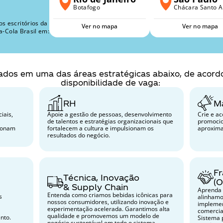
uação
Botafogo
Chácara Santo A
s escritórios da 
Ver no mapa
Ver no mapa
a-Cola Brasil em:
ados em uma das áreas estratégicas abaixo, de acordo c
disponibilidade de vaga: 
RH
M
ais, 
Apoie a gestão de pessoas, desenvolvimento 
Crie e a
de talentos e estratégias organizacionais que 
promocio
ionam 
fortalecem a cultura e impulsionam os 
aproxima
resultados do negócio.
Fr
Técnica, Inovação 
(
& Supply Chain
Aprenda 
Entenda como criamos bebidas icônicas para 
 
alinhamo
nossos consumidores, utilizando inovação e 
implemen
experimentação acelerada. Garantimos alta 
comercia
qualidade e promovemos um modelo de 
nto.
Sistema 
negócio sustentável em todo o sistema.