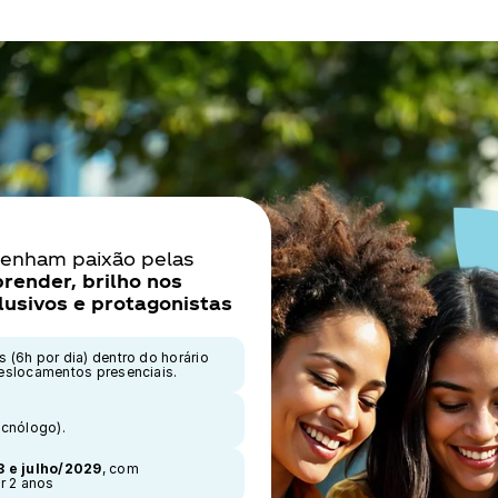
enham paixão pelas 
render, brilho nos 
lusivos e protagonistas 
(6h por dia) dentro do horário 
deslocamentos presenciais.
ecnólogo).
8 e julho/2029
, com 
r 2 anos