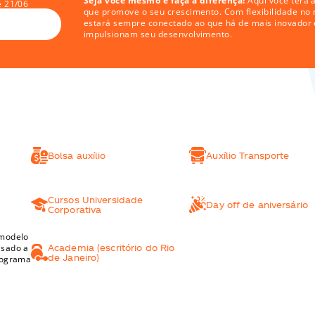
Seja você mesmo e faça a diferença!
 Aqui você terá
é 21/06
que promove o seu crescimento. Com flexibilidade no m
estará sempre conectado ao que há de mais inovador e
impulsionam seu desenvolvimento.
os
Bolsa auxílio 
Auxílio Transporte 
os
Cursos Universidade 
Day off de aniversário
Corporativa
modelo 
sado a 
Academia (escritório do Rio 
de Janeiro)
rograma