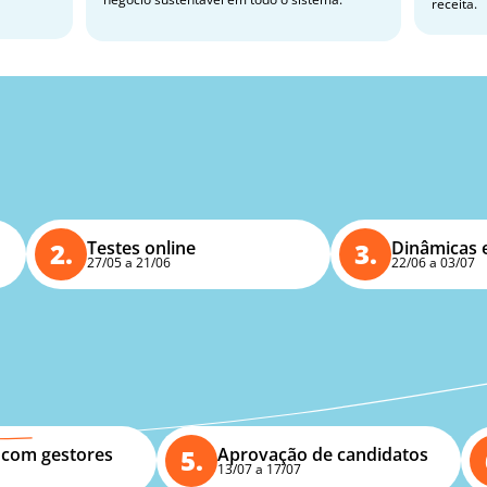
receita. 
Etapas
do
processo
2.
Testes online
3.
Dinâmicas 
27/05 a 21/06
22/06 a 03/07
 com gestores
5.
Aprovação de candidatos
13/07 a 17/07